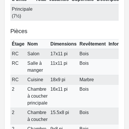
Principale
(7½)
Pièces
Étage
Nom
Dimensions
Revêtement
Informat
RC
Salon
17x11 pi
Bois
RC
Salle à
11x11 pi
Bois
manger
RC
Cuisine
18x9 pi
Marbre
2
Chambre
16x11 pi
Bois
à coucher
principale
2
Chambre
15.5x8 pi
Bois
à coucher
2
Chambre
9x8 pi
Bois