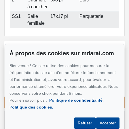
à coucher
SS1
Salle
17x17 pi
Parqueterie
familiale
Référence :
#20336053
À propos des cookies sur mdarai.com
Bienvenue ! Ce site utilise des cookies pour mesurer la
Mohsen Darai
fréquentation du site afin d'en améliorer le fonctionnement
et l'administration et, avec votre accord, pour évaluer la
Courtier immobilier
performance et améliorer votre expérience utilisateur. Nous
514 924-7445
conservons votre choix pendant 6 mois.
Pour en savoir plus :
Politique de confidentialité.
Écrivez-moi un courriel
Politique des cookies.
Nom et prénom
*
Refuser
Accepter