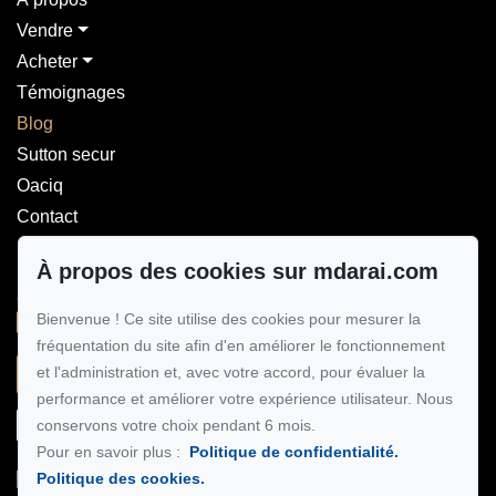
Vendre
Acheter
Témoignages
Blog
Sutton secur
Oaciq
Contact
Pour me joindre
À propos des cookies sur mdarai.com
GROUPE SUTTON-CLODEM INC.
Bienvenue ! Ce site utilise des cookies pour mesurer la
514 924-7445
fréquentation du site afin d'en améliorer le fonctionnement
et l'administration et, avec votre accord, pour évaluer la
Écrivez-moi un courriel
performance et améliorer votre expérience utilisateur. Nous
conservons votre choix pendant 6 mois.
Pour en savoir plus :
Politique de confidentialité.
Politique des cookies.