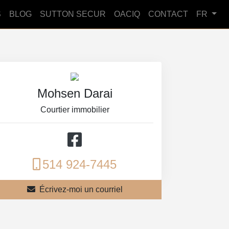
S
BLOG
SUTTON SECUR
OACIQ
CONTACT
FR
Mohsen Darai
Courtier immobilier
514 924-7445
Écrivez-moi un courriel