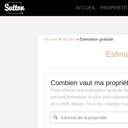
ACCUEIL
PROPRIÉTÉ
Accueil
>
Vendre
>
Estimation gratuite
Estima
Combien vaut ma proprié
Pour obtenir une estimation gratuite de 
présent formulaire le plus précisément
plus brefs délais. Tous les champs mar