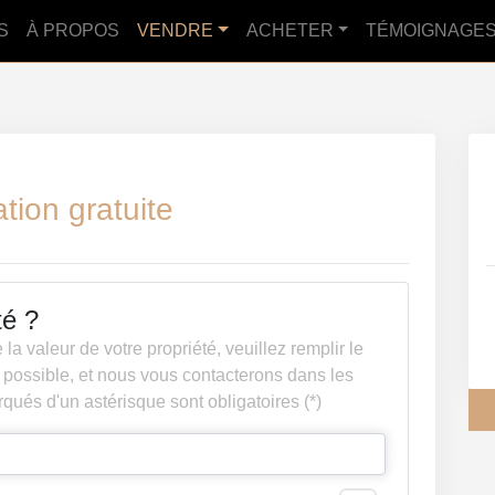
S
À PROPOS
VENDRE
ACHETER
TÉMOIGNAGE
tion gratuite
té ?
la valeur de votre propriété, veuillez remplir le
 possible, et nous vous contacterons dans les
qués d'un astérisque sont obligatoires (*)