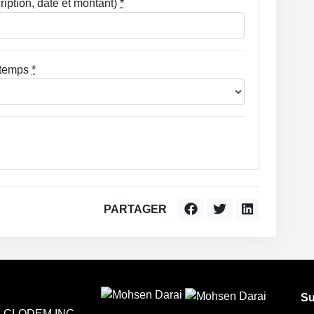
iption, date et montant)
*
 temps
*
PARTAGER
Su
CLODEM INC.