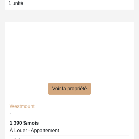
1 unité
Voir la propriété
Westmount
-
1 390 $/mois
À Louer - Appartement