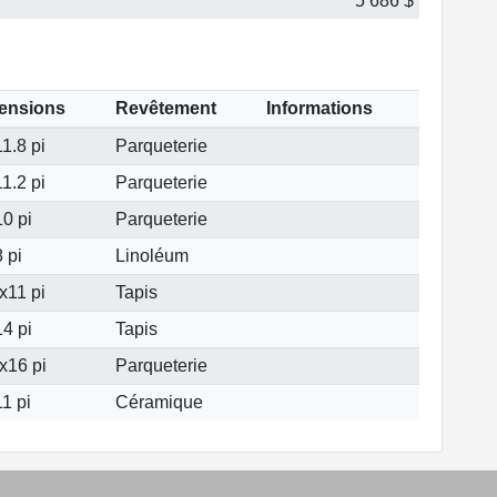
5 686 $
ensions
Revêtement
Informations
1.8 pi
Parqueterie
1.2 pi
Parqueterie
0 pi
Parqueterie
 pi
Linoléum
x11 pi
Tapis
4 pi
Tapis
x16 pi
Parqueterie
1 pi
Céramique