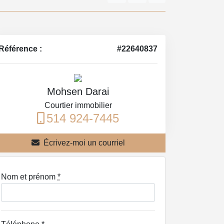
Référence :
#22640837
Mohsen Darai
Courtier immobilier
514 924-7445
Écrivez-moi un courriel
Nom et prénom
*