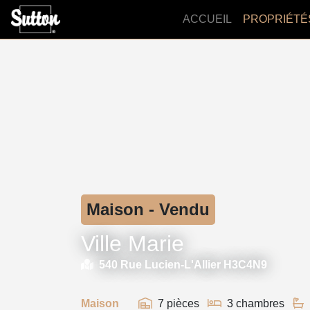
ACCUEIL
PROPRIÉTÉ
Maison - Vendu
Ville Marie
540 Rue Lucien-L'Allier H3C4N9
Maison
7 pièces
3 chambres