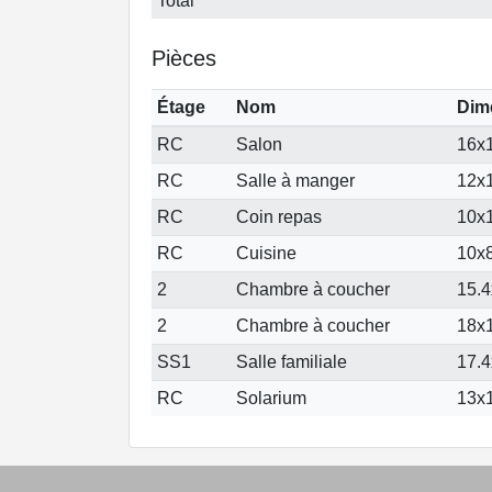
Total
Pièces
Étage
Nom
Dim
RC
Salon
16x1
RC
Salle à manger
12x1
RC
Coin repas
10x1
RC
Cuisine
10x8
2
Chambre à coucher
15.4
2
Chambre à coucher
18x1
SS1
Salle familiale
17.4
RC
Solarium
13x1