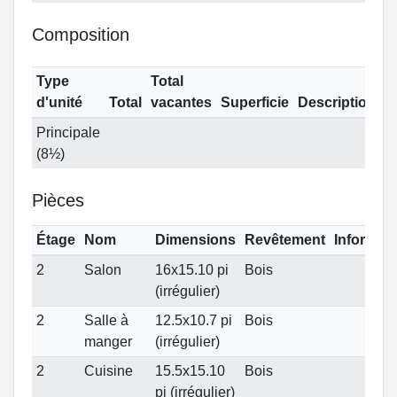
Composition
Type
Total
d'unité
Total
vacantes
Superficie
Description
Principale
(8½)
Pièces
Étage
Nom
Dimensions
Revêtement
Informat
2
Salon
16x15.10 pi
Bois
(irrégulier)
2
Salle à
12.5x10.7 pi
Bois
manger
(irrégulier)
2
Cuisine
15.5x15.10
Bois
pi (irrégulier)