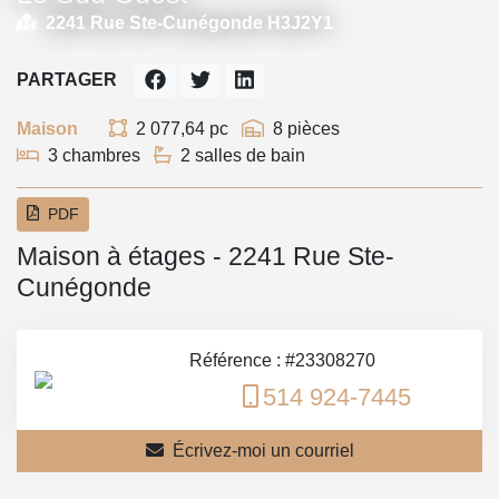
2241 Rue Ste-Cunégonde H3J2Y1
PARTAGER
Maison
2 077,64 pc
8 pièces
3 chambres
2 salles de bain
PDF
Maison à étages - 2241 Rue Ste-
Cunégonde
Référence : #23308270
514 924-7445
Écrivez-moi un courriel