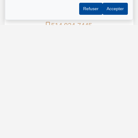
Mohsen Darai
Refuser
Accepter
Courtier immobilier
514 924-7445
Écrivez-moi un courriel
Nom et prénom
*
Téléphone
*
Adresse e-mail
*