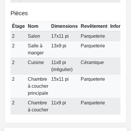
Pièces
Étage
Nom
Dimensions
Revêtement
Informat
2
Salon
17x11 pi
Parqueterie
2
Salle à
13x9 pi
Parqueterie
manger
2
Cuisine
11x8 pi
Céramique
(irrégulier)
2
Chambre
15x11 pi
Parqueterie
à coucher
principale
2
Chambre
11x9 pi
Parqueterie
à coucher