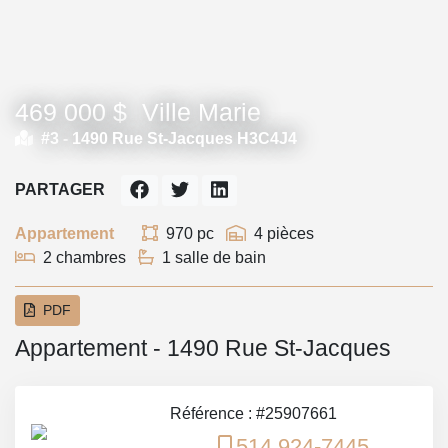
469 000 $
Ville Marie
#3 -
1490 Rue St-Jacques H3C4J4
PARTAGER
Appartement
970 pc
4 pièces
2 chambres
1 salle de bain
PDF
Appartement - 1490 Rue St-Jacques
Référence : #25907661
514 924-7445