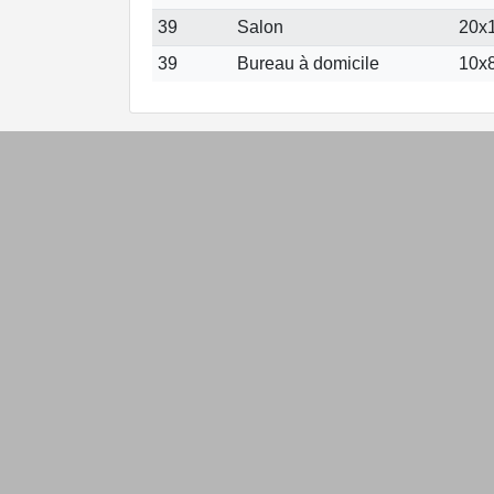
39
Salon
20x1
39
Bureau à domicile
10x8