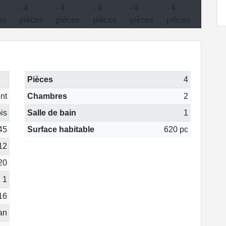
Pièces
4
nt
Chambres
2
is
Salle de bain
1
45
Surface habitable
620 pc
12
20
1
16
 an