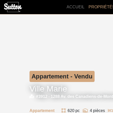
ACCUEIL
PROPRIÉTÉ
Appartement - Vendu
Ville Marie
#3912 -
1288 Av. des Canadiens-de-Mon
Appartement
620 pc
4 pièces