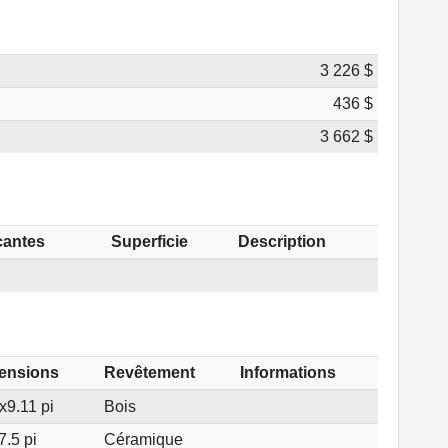
3 226 $
436 $
3 662 $
cantes
Superficie
Description
ensions
Revêtement
Informations
x9.11 pi
Bois
7.5 pi
Céramique