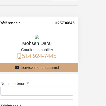
Référence :
#25736645
Mohsen Darai
Courtier immobilier
514 924-7445
Écrivez-moi un courriel
Nom et prénom
*