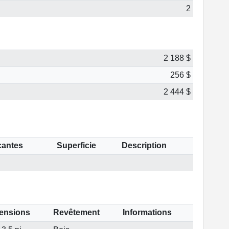
2
2 188 $
256 $
2 444 $
cantes
Superficie
Description
ensions
Revêtement
Informations