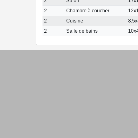
2
Salon
17x1
2
Chambre à coucher
12x1
2
Cuisine
8.5x
2
Salle de bains
10x4