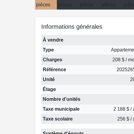
Informations générales
À vendre
Type
Apparteme
Charges
208 $ / mo
Référence
202526
Unité
2
Étage
Nombre d'unités
Taxe municipale
2 188 $ /
Taxe scolaire
256 $ /
Système d'égouts