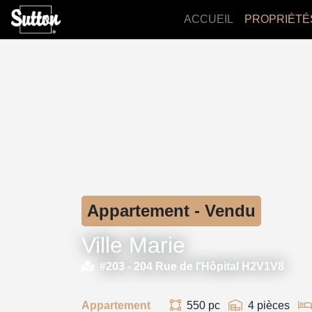
ACCUEIL
PROPRIÉTÉ
Appartement - Vendu
Ville Marie
#203 -
204 Rue de l'Hôpital H2V1V8
Appartement
550 pc
4 pièces