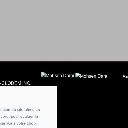
Su
CLODEM INC.
5
 courriel
ation du site afin d'en
ccord, pour évaluer la
nservons votre choix