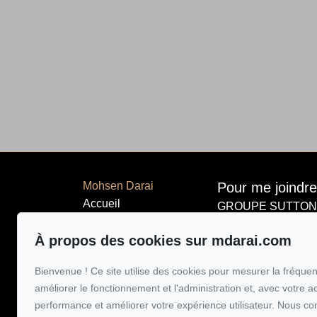
Mohsen Darai
Pour me joindre
Accueil
GROUPE SUTTON-
514 924-744
Propriétés
À propos des cookies sur mdarai.com
À propos
Écrivez-moi un
Vendre
Bienvenue ! Ce site utilise des cookies pour mesurer la fréquent
Acheter
améliorer le fonctionnement et l'administration et, avec votre a
Témoignages
performance et améliorer votre expérience utilisateur. Nous co