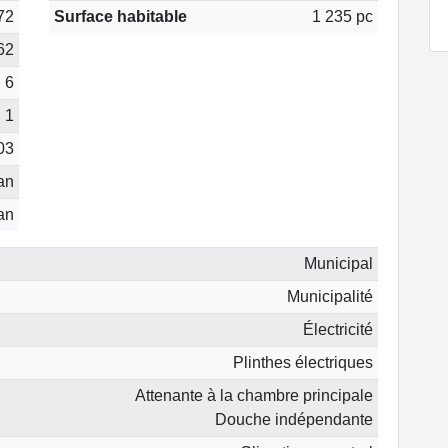
72
Surface habitable
1 235 pc
62
6
1
03
 an
 an
Municipal
Municipalité
Électricité
Plinthes électriques
Attenante à la chambre principale
Douche indépendante