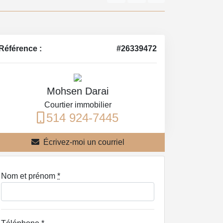
Référence :
#26339472
Mohsen Darai
Courtier immobilier
514 924-7445
Écrivez-moi un courriel
Nom et prénom
*