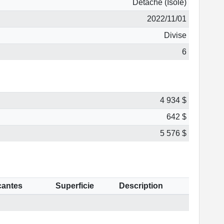
Détaché (Isolé)
2022/11/01
Divise
6
4 934 $
642 $
5 576 $
cantes
Superficie
Description