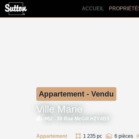
ACCUEIL
PROPRIÉTÉ
Appartement - Vendu
Ville Marie
#62 -
38 Rue McGill H2Y4B5
Appartement
1 235 pc
6 pièces