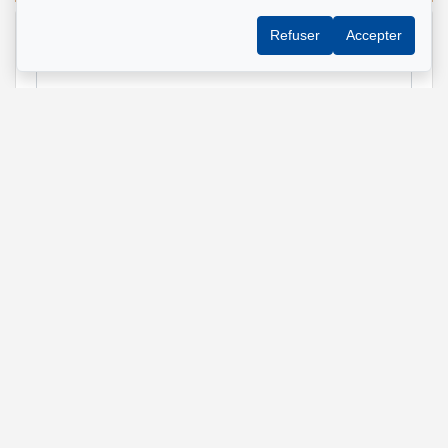
Refuser
Accepter
Nom et prénom
*
Téléphone
*
Adresse e-mail
*
Adresse de la propriété qui vous intéresse?
Message