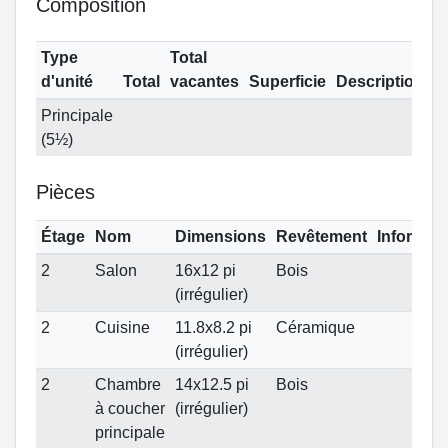
Composition
Type
Total
d'unité
Total
vacantes
Superficie
Description
Principale
(5½)
Pièces
Étage
Nom
Dimensions
Revêtement
Informat
2
Salon
16x12 pi
Bois
(irrégulier)
2
Cuisine
11.8x8.2 pi
Céramique
(irrégulier)
2
Chambre
14x12.5 pi
Bois
à coucher
(irrégulier)
principale