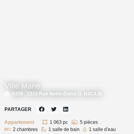
Ville Marie
#209 -
1333 Rue Notre-Dame O. H3C4J6
PARTAGER
Appartement
1 063 pc
5 pièces
2 chambres
1 salle de bain
1 salle d'eau