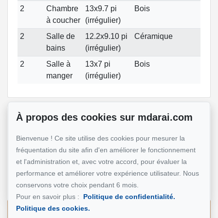
2
Chambre
13x9.7 pi
Bois
à coucher
(irrégulier)
2
Salle de
12.2x9.10 pi
Céramique
bains
(irrégulier)
2
Salle à
13x7 pi
Bois
manger
(irrégulier)
À propos des cookies sur mdarai.com
Référence :
#13363772
Bienvenue ! Ce site utilise des cookies pour mesurer la
fréquentation du site afin d'en améliorer le fonctionnement
Mohsen Darai
et l'administration et, avec votre accord, pour évaluer la
performance et améliorer votre expérience utilisateur. Nous
Courtier immobilier
514 924-7445
conservons votre choix pendant 6 mois.
Pour en savoir plus :
Politique de confidentialité.
Politique des cookies.
Écrivez-moi un courriel