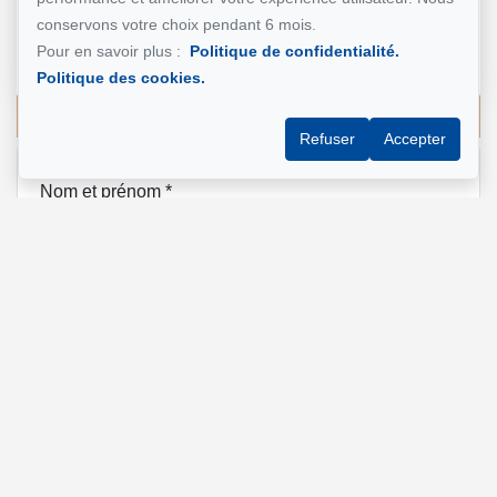
Mohsen Darai
conservons votre choix pendant 6 mois.
Courtier immobilier
Pour en savoir plus :
Politique de confidentialité.
514 924-7445
Politique des cookies.
Écrivez-moi un courriel
Refuser
Accepter
Nom et prénom
*
Téléphone
*
Adresse e-mail
*