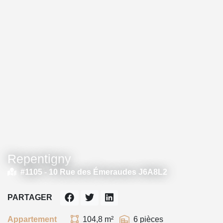
Repentigny
#1105 -
10 Rue des Émeraudes J6A8L2
PARTAGER
Appartement
104,8 m²
6 pièces