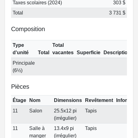
Taxes scolaires (2024)
303 $
Total
3 731 $
Composition
Type
Total
d'unité
Total
vacantes
Superficie
Description
Principale
(6½)
Pièces
Étage
Nom
Dimensions
Revêtement
Informat
11
Salon
25.5x12 pi
Tapis
(irrégulier)
11
Salle à
13.4x9 pi
Tapis
manger
(irrégulier)