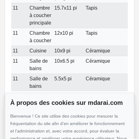
11
Chambre
15.7x11 pi
Tapis
à coucher
principale
11
Chambre
12x10 pi
Tapis
à coucher
11
Cuisine
10x9 pi
Céramique
11
Salle de
10x6.5 pi
Céramique
bains
11
Salle de
5.5x5 pi
Céramique
bains
À propos des cookies sur mdarai.com
Référence :
#19147220
Bienvenue ! Ce site utilise des cookies pour mesurer la
fréquentation du site afin d'en améliorer le fonctionnement
et l'administration et, avec votre accord, pour évaluer la
performance et améliorer votre expérience utilisateur. Nous