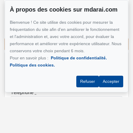
À propos des cookies sur mdarai.com
Mohsen Darai
Bienvenue ! Ce site utilise des cookies pour mesurer la
Courtier immobilier
514 924-7445
fréquentation du site afin d'en améliorer le fonctionnement
et l'administration et, avec votre accord, pour évaluer la
performance et améliorer votre expérience utilisateur. Nous
Écrivez-moi un courriel
conservons votre choix pendant 6 mois.
Pour en savoir plus :
Politique de confidentialité.
Nom et prénom
*
Politique des cookies.
Refuser
Accepter
Téléphone
*
Adresse e-mail
*