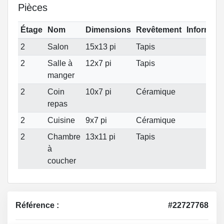
Pièces
Étage
Nom
Dimensions
Revêtement
Informati
2
Salon
15x13 pi
Tapis
2
Salle à
12x7 pi
Tapis
manger
2
Coin
10x7 pi
Céramique
repas
2
Cuisine
9x7 pi
Céramique
2
Chambre
13x11 pi
Tapis
à
coucher
Référence :
#22727768