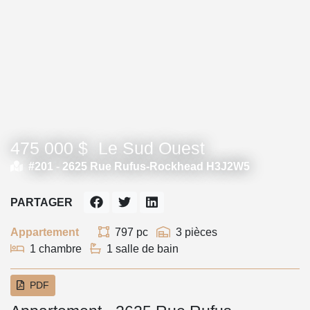
475 000 $
Le Sud Ouest
#201 -
2625 Rue Rufus-Rockhead H3J2W5
PARTAGER
Appartement
797 pc
3 pièces
1 chambre
1 salle de bain
PDF