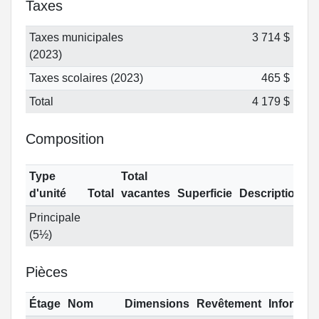
Taxes
Taxes municipales
3 714 $
(2023)
Taxes scolaires (2023)
465 $
Total
4 179 $
Composition
Type
Total
d'unité
Total
vacantes
Superficie
Description
Principale
(5½)
Pièces
Étage
Nom
Dimensions
Revêtement
Informat