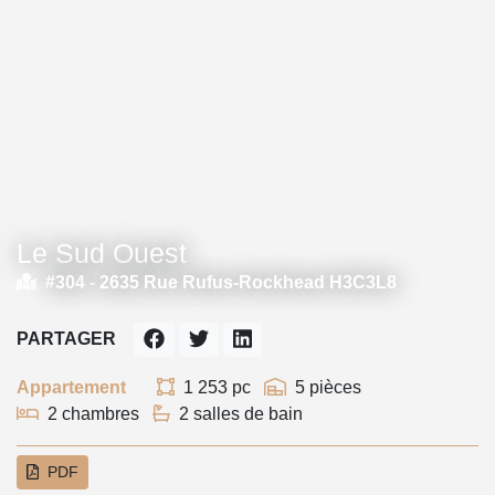
Le Sud Ouest
#304 -
2635 Rue Rufus-Rockhead H3C3L8
PARTAGER
Appartement
1 253 pc
5 pièces
2 chambres
2 salles de bain
PDF