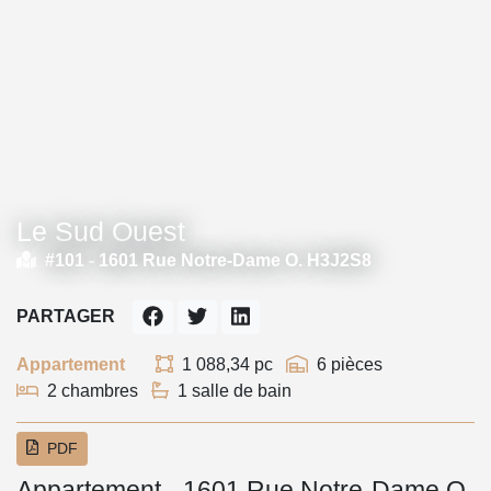
Le Sud Ouest
#101 -
1601 Rue Notre-Dame O. H3J2S8
PARTAGER
Appartement
1 088,34 pc
6 pièces
2 chambres
1 salle de bain
PDF
Appartement - 1601 Rue Notre-Dame O.