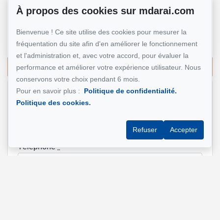
À propos des cookies sur mdarai.com
Mohsen Darai
Courtier immobilier
Bienvenue ! Ce site utilise des cookies pour mesurer la
514 924-7445
fréquentation du site afin d'en améliorer le fonctionnement
et l'administration et, avec votre accord, pour évaluer la
Écrivez-moi un courriel
performance et améliorer votre expérience utilisateur. Nous
conservons votre choix pendant 6 mois.
Pour en savoir plus :
Politique de confidentialité.
Nom et prénom
*
Politique des cookies.
Refuser
Accepter
Téléphone
*
Adresse e-mail
*