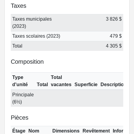
Taxes
Taxes municipales
3 826 $
(2023)
Taxes scolaires (2023)
479 $
Total
4 305 $
Composition
Type
Total
d'unité
Total
vacantes
Superficie
Description
Principale
(6½)
Pièces
Étage
Nom
Dimensions
Revêtement
Informat