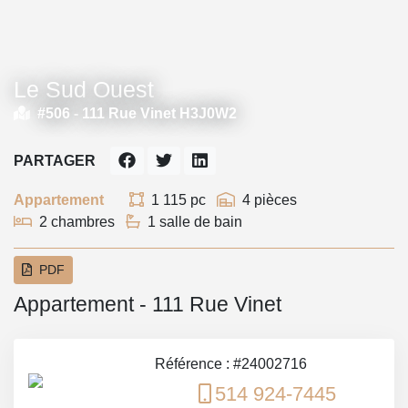
Le Sud Ouest
#506 -
111 Rue Vinet H3J0W2
PARTAGER
Appartement
1 115 pc
4 pièces
2 chambres
1 salle de bain
PDF
Appartement - 111 Rue Vinet
Référence : #24002716
514 924-7445