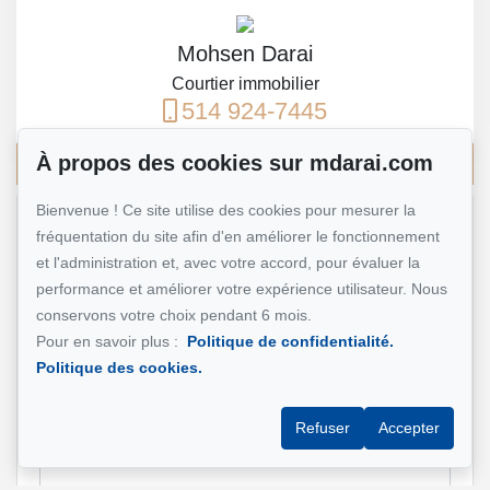
Mohsen Darai
Courtier immobilier
514 924-7445
À propos des cookies sur mdarai.com
Écrivez-moi un courriel
Bienvenue ! Ce site utilise des cookies pour mesurer la
fréquentation du site afin d'en améliorer le fonctionnement
Nom et prénom
*
et l'administration et, avec votre accord, pour évaluer la
performance et améliorer votre expérience utilisateur. Nous
conservons votre choix pendant 6 mois.
Pour en savoir plus :
Politique de confidentialité.
Téléphone
*
Politique des cookies.
Refuser
Accepter
Adresse e-mail
*