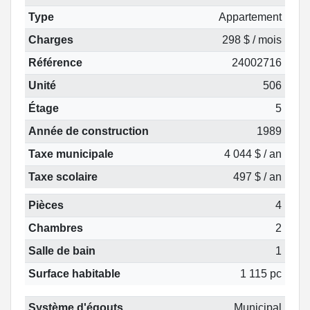
Type
Appartement
Charges
298 $ / mois
Référence
24002716
Unité
506
Étage
5
Année de construction
1989
Taxe municipale
4 044 $ / an
Taxe scolaire
497 $ / an
Pièces
4
Chambres
2
Salle de bain
1
Surface habitable
1 115 pc
Système d'égouts
Municipal