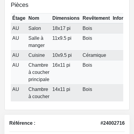
Pièces
Étage
Nom
Dimensions
Revêtement
Informat
AU
Salon
18x17 pi
Bois
AU
Salle à
11x9.5 pi
Bois
manger
AU
Cuisine
10x9.5 pi
Céramique
AU
Chambre
16x11 pi
Bois
à coucher
principale
AU
Chambre
14x11 pi
Bois
à coucher
Référence :
#24002716