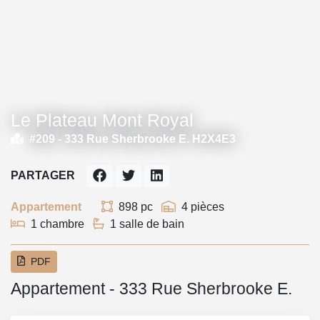
Le Plateau Mont Royal
#209 -
333 Rue Sherbrooke E. H2X4E3
PARTAGER
Appartement
898 pc
4 pièces
1 chambre
1 salle de bain
PDF
Appartement - 333 Rue Sherbrooke E.