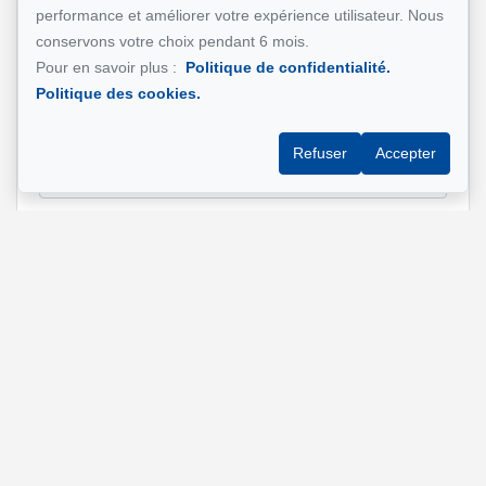
performance et améliorer votre expérience utilisateur. Nous
Nom et prénom
*
conservons votre choix pendant 6 mois.
Pour en savoir plus :
Politique de confidentialité.
Politique des cookies.
Téléphone
*
Refuser
Accepter
Adresse e-mail
*
Adresse de la propriété qui vous intéresse?
Message