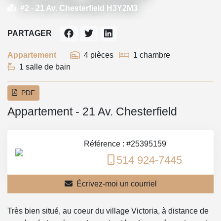
#2 -
21 Av. Chesterfield H3Y2M3
PARTAGER
Appartement
4 pièces
1 chambre
1 salle de bain
PDF
Appartement - 21 Av. Chesterfield
Référence : #25395159
514 924-7445
Écrivez-moi un courriel
Très bien situé, au coeur du village Victoria, à distance de