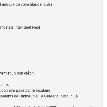
t rideaux de voile blanc (neufs)
ostate intelligent Nest
ent et un bon crédit .
caire.
it être payé par le locataire
èglements de l'immeuble " A Guide to living in Le