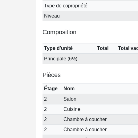
Type de copropriété
Niveau
Composition
Type d'unité
Total
Total va
Principale (6½)
Pièces
Étage
Nom
2
Salon
2
Cuisine
2
Chambre à coucher
2
Chambre à coucher