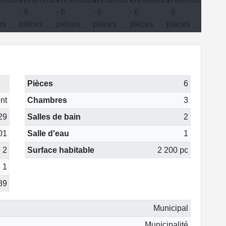
Pièces
6
nt
Chambres
3
29
Salles de bain
2
01
Salle d'eau
1
2
Surface habitable
2 200 pc
1
89
Municipal
Municipalité