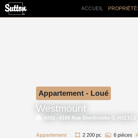
ACCUEIL
PROPRIÉTÉ
Appartement - Loué
Westmount
#201 -
4160 Rue Sherbrooke O. H3Z1C2
Appartement
2 200 pc
6 pièces