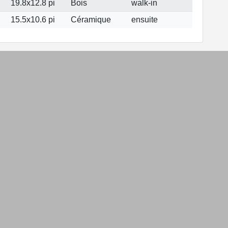
19.8x12.8 pi
Bois
walk-in
15.5x10.6 pi
Céramique
ensuite