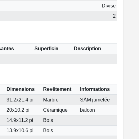
Divise
2
cantes
Superficie
Description
Dimensions
Revêtement
Informations
31.2x21.4 pi
Marbre
SÀM jumelée
20x10.2 pi
Céramique
balcon
14.9x11.2 pi
Bois
13.9x10.6 pi
Bois