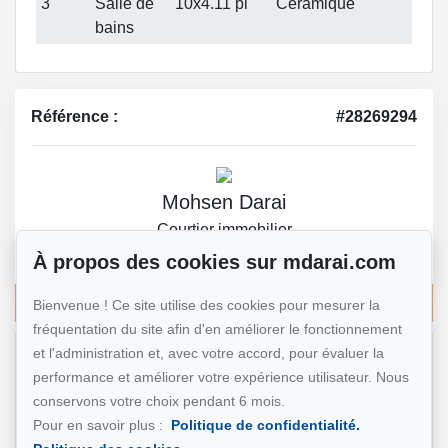
3
Salle de
10x4.11 pi
Céramique
bains
Référence :
#28269294
Mohsen Darai
Courtier immobilier
514 924-7445
À propos des cookies sur mdarai.com
Écrivez-moi un courriel
Bienvenue ! Ce site utilise des cookies pour mesurer la
fréquentation du site afin d'en améliorer le fonctionnement
et l'administration et, avec votre accord, pour évaluer la
Nom et prénom
*
performance et améliorer votre expérience utilisateur. Nous
conservons votre choix pendant 6 mois.
Pour en savoir plus :
Politique de confidentialité.