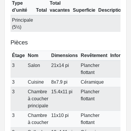
Type
Total
d'unité
Total
vacantes
Superficie
Description
Principale
(5½)
Pièces
Étage
Nom
Dimensions
Revêtement
Informat
3
Salon
21x14 pi
Plancher
flottant
3
Cuisine
8x7.9 pi
Céramique
3
Chambre
15.4x11 pi
Plancher
à coucher
flottant
principale
3
Chambre
11x10 pi
Plancher
à coucher
flottant