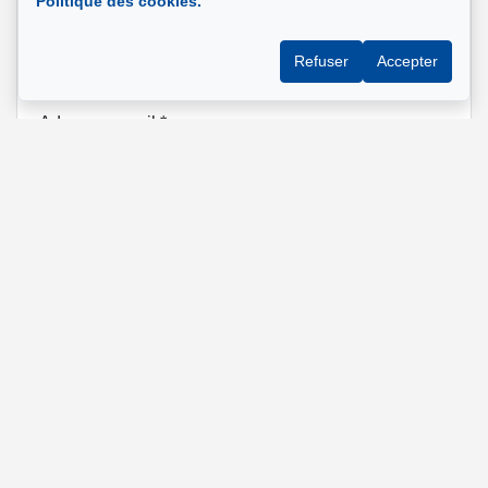
Politique des cookies.
Téléphone
*
Refuser
Accepter
Adresse e-mail
*
Adresse de la propriété qui vous intéresse?
Message