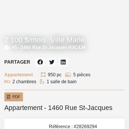
2 100 $/mois
Ville Marie
#5 -
1460 Rue St-Jacques H3C4J4
PARTAGER
Appartement
950 pc
5 pièces
2 chambres
1 salle de bain
PDF
Appartement - 1460 Rue St-Jacques
Référence : #28269294