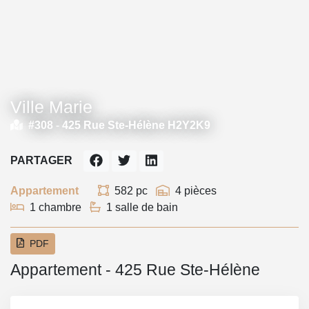
Ville Marie
#308 -
425 Rue Ste-Hélène H2Y2K9
PARTAGER
Appartement
582 pc
4 pièces
1 chambre
1 salle de bain
PDF
Appartement - 425 Rue Ste-Hélène