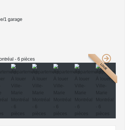
le/1 garage
LOUÉ