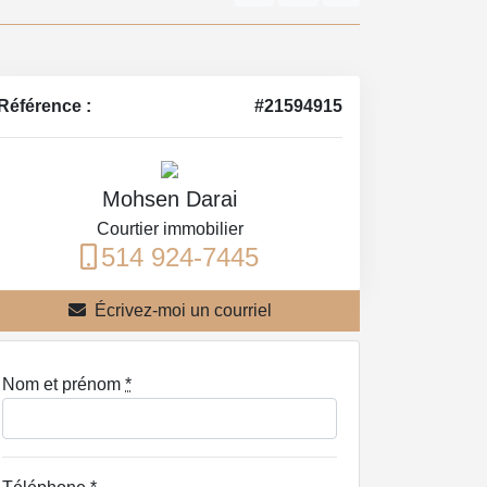
Référence :
#21594915
Mohsen Darai
Courtier immobilier
514 924-7445
Écrivez-moi un courriel
Nom et prénom
*