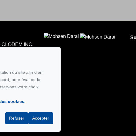
Su
CLODEM INC.
5
 courriel
ation du site afin d'en
ccord, pour évaluer la
nservons votre choix
 des cookies.
Refuser
Accepter