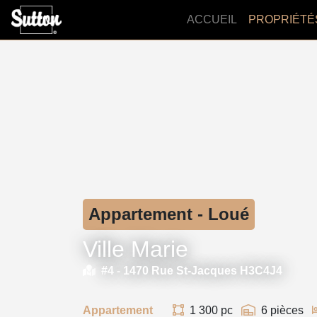
ACCUEIL
PROPRIÉTÉ
Appartement - Loué
Ville Marie
#4 -
1470 Rue St-Jacques H3C4J4
Appartement
1 300 pc
6 pièces