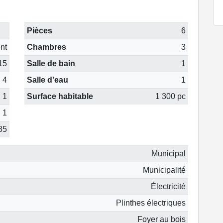
Pièces
6
nt
Chambres
3
15
Salle de bain
1
4
Salle d'eau
1
1
Surface habitable
1 300 pc
1
85
Municipal
Municipalité
Électricité
Plinthes électriques
Foyer au bois