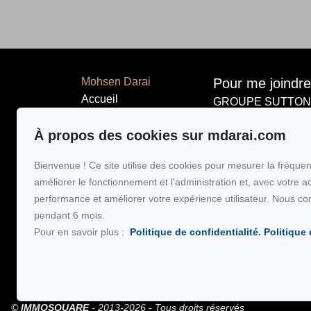
Mohsen Darai
Pour me joindre
Accueil
GROUPE SUTTON-
514 924-744
Propriétés
À propos des cookies sur mdarai.com
À propos
Écrivez-moi un
Vendre
Bienvenue ! Ce site utilise des cookies pour mesurer la fréquent
Acheter
améliorer le fonctionnement et l'administration et, avec votre a
Témoignages
performance et améliorer votre expérience utilisateur. Nous co
pendant 6 mois.
Blog
Pour en savoir plus :
Politique de confidentialité.
Politique
Sutton secur
Oaciq
Contact
©
IMMOSQUARE
- 2013-2026 - Tous droits réservés