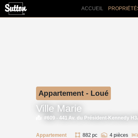
ACCUEIL
PROPRIÉTÉ
Appartement - Loué
Ville Marie
#609 -
441 Av. du Président-Kennedy H
Appartement
882 pc
4 pièces