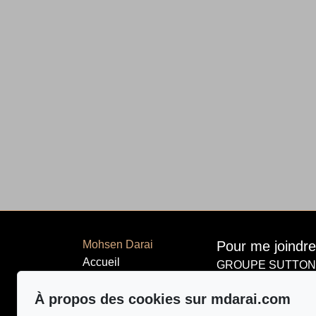
Mohsen Darai
Pour me joindre
Accueil
GROUPE SUTTON-
514 924-744
Propriétés
À propos des cookies sur mdarai.com
À propos
Écrivez-moi un