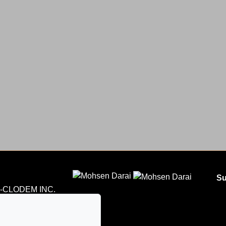
Su
CLODEM INC.
5
 courriel