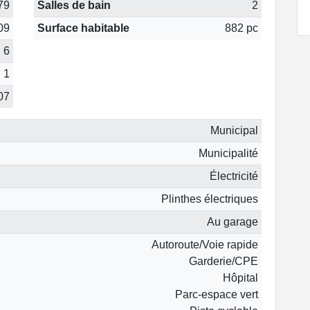
79
Salles de bain
2
09
Surface habitable
882 pc
6
1
07
Municipal
Municipalité
Électricité
Plinthes électriques
Au garage
Autoroute/Voie rapide
Garderie/CPE
Hôpital
Parc-espace vert