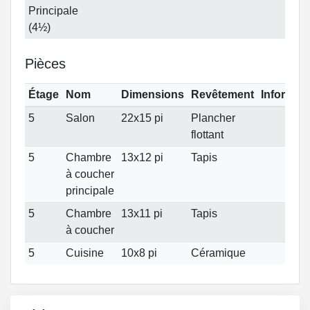
Principale
(4½)
Pièces
Étage
Nom
Dimensions
Revêtement
Informat
5
Salon
22x15 pi
Plancher
flottant
5
Chambre
13x12 pi
Tapis
à coucher
principale
5
Chambre
13x11 pi
Tapis
à coucher
5
Cuisine
10x8 pi
Céramique