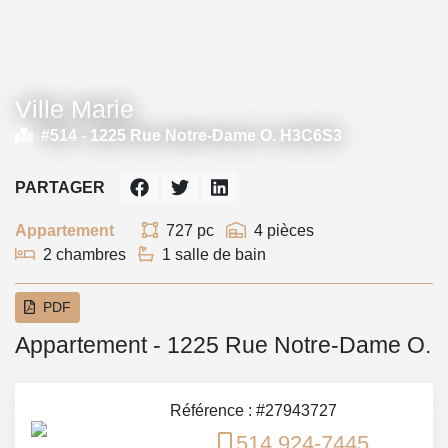
Ville Marie
#514 -
1225 Rue Notre-Dame O. H3C6S3
PARTAGER
Appartement
727 pc
4 pièces
2 chambres
1 salle de bain
PDF
Appartement - 1225 Rue Notre-Dame O.
Référence : #27943727
514 924-7445