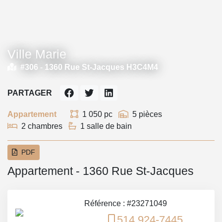
Ville Marie
#306 -
1360 Rue St-Jacques H3C4M4
PARTAGER
Appartement
1 050 pc
5 pièces
2 chambres
1 salle de bain
PDF
Appartement - 1360 Rue St-Jacques
Référence : #23271049
514 924-7445