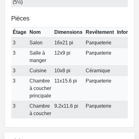
(5½)
Pièces
Étage
Nom
Dimensions
Revêtement
Informat
3
Salon
16x21 pi
Parqueterie
3
Salle à
12x9 pi
Parqueterie
manger
3
Cuisine
10x8 pi
Céramique
3
Chambre
11x15.6 pi
Parqueterie
à coucher
principale
3
Chambre
9.2x11.6 pi
Parqueterie
à coucher