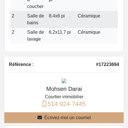
coucher
2
Salle de
8.4x6 pi
Céramique
bains
2
Salle de
6.2x11.7 pi
Céramique
lavage
Référence :
#17223694
Mohsen Darai
Courtier immobilier
514 924-7445
Écrivez-moi un courriel