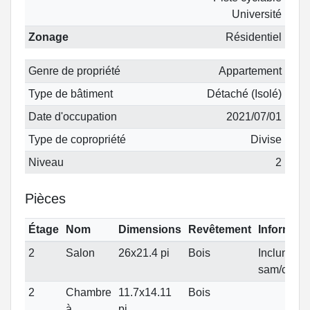
Université
Zonage
Résidentiel
Genre de propriété
Appartement
Type de bâtiment
Détaché (Isolé)
Date d'occupation
2021/07/01
Type de copropriété
Divise
Niveau
2
Pièces
Étage
Nom
Dimensions
Revêtement
Informati
2
Salon
26x21.4 pi
Bois
Inclunat
sam/cuisi
2
Chambre
11.7x14.11
Bois
à
pi