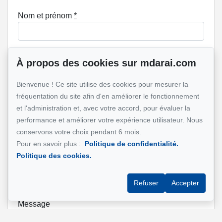
Nom et prénom
*
À propos des cookies sur mdarai.com
Téléphone
*
Bienvenue ! Ce site utilise des cookies pour mesurer la
fréquentation du site afin d'en améliorer le fonctionnement
et l'administration et, avec votre accord, pour évaluer la
Adresse e-mail
*
performance et améliorer votre expérience utilisateur. Nous
conservons votre choix pendant 6 mois.
Pour en savoir plus :
Politique de confidentialité.
Politique des cookies.
Adresse de la propriété qui vous intéresse?
Refuser
Accepter
Message