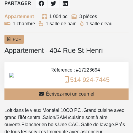
PARTAGER
Appartement
1 004 pc
3 pièces
1 chambre
1 salle de bain
1 salle d'eau
PDF
Appartement - 404 Rue St-Henri
Référence : #17223694
514 924-7445
Écrivez-moi un courriel
Loft dans le vieux Montéal,10OO PC .Grand cuisine avec
grand l'îlôt central.Salon/SAM /cuisine sont à aire
ouverte.Plancher en bois.Une CAC. Salle de lavage.Prés
de tous les services.Immeuble avec ascenceur