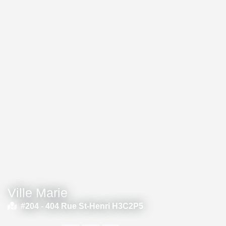
Ville Marie
#204 -
404 Rue St-Henri H3C2P5