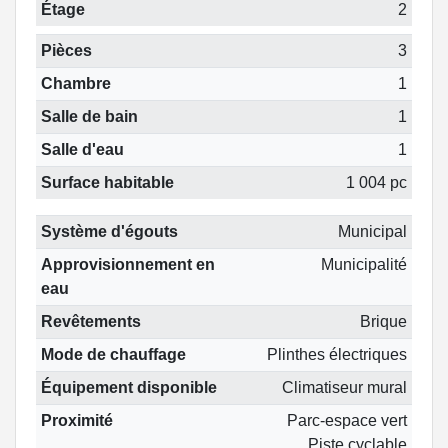
Étage
2
Pièces
3
Chambre
1
Salle de bain
1
Salle d'eau
1
Surface habitable
1 004 pc
Système d'égouts
Municipal
Approvisionnement en
Municipalité
eau
Revêtements
Brique
Mode de chauffage
Plinthes électriques
Équipement disponible
Climatiseur mural
Proximité
Parc-espace vert
Piste cyclable