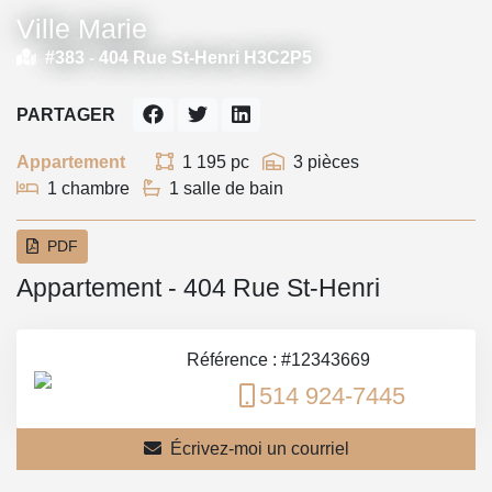
Ville Marie
#383 -
404 Rue St-Henri H3C2P5
PARTAGER
Appartement
1 195 pc
3 pièces
1 chambre
1 salle de bain
PDF
Appartement - 404 Rue St-Henri
Référence : #12343669
514 924-7445
Écrivez-moi un courriel