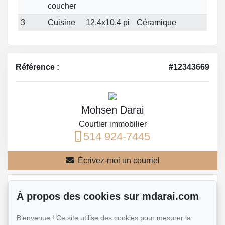
coucher
3
Cuisine
12.4x10.4 pi
Céramique
Référence :
#12343669
Mohsen Darai
Courtier immobilier
514 924-7445
Écrivez-moi un courriel
Nom et prénom
*
À propos des cookies sur mdarai.com
Bienvenue ! Ce site utilise des cookies pour mesurer la