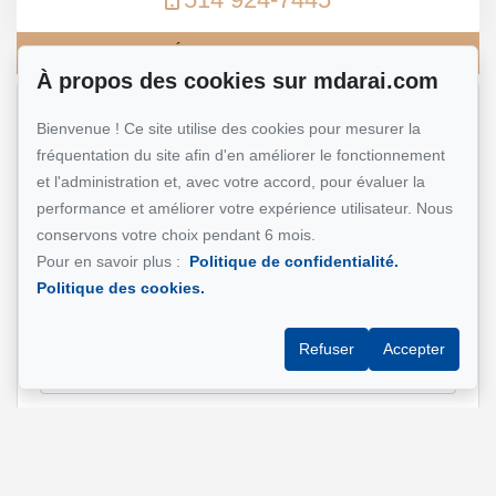
Écrivez-moi un courriel
À propos des cookies sur mdarai.com
Nom et prénom
*
Bienvenue ! Ce site utilise des cookies pour mesurer la
fréquentation du site afin d'en améliorer le fonctionnement
et l'administration et, avec votre accord, pour évaluer la
performance et améliorer votre expérience utilisateur. Nous
Téléphone
*
conservons votre choix pendant 6 mois.
Pour en savoir plus :
Politique de confidentialité.
Politique des cookies.
Adresse e-mail
*
Refuser
Accepter
Adresse de la propriété qui vous intéresse?