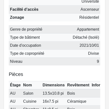
Université
Facilité d'accès
Ascenseur
Zonage
Résidentiel
Genre de propriété
Appartement
Type de bâtiment
Détaché (Isolé)
Date d'occupation
2021/10/01
Type de copropriété
Divise
Niveau
9
Pièces
Étage
Nom
Dimensions
Revêtement
Informat
AU
Salon
13.5x10.8 pi
Bois
AU
Cuisine
16x7.5 pi
Céramique