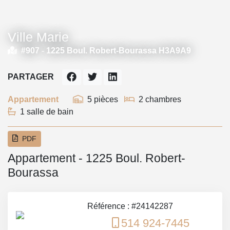
Ville Marie
#907 -
1225 Boul. Robert-Bourassa H3A9A9
PARTAGER
Appartement
5 pièces
2 chambres
1 salle de bain
PDF
Appartement - 1225 Boul. Robert-
Bourassa
Référence : #24142287
514 924-7445