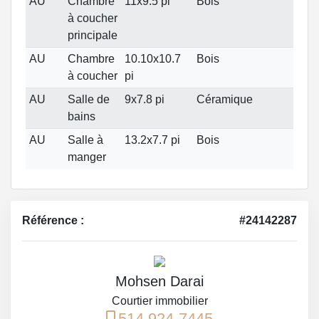
AU
Chambre
11x9.5 pi
Bois
à coucher
principale
AU
Chambre
10.10x10.7
Bois
à coucher
pi
AU
Salle de
9x7.8 pi
Céramique
bains
AU
Salle à
13.2x7.7 pi
Bois
manger
Référence :
#24142287
Mohsen Darai
Courtier immobilier
514 924-7445