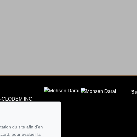
Su
CLODEM INC.
5
 courriel
ation du site afin d'en
ccord, pour évaluer la