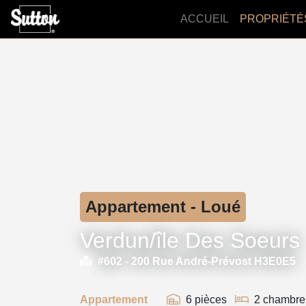
ACCUEIL
PROPRIÉTÉ
Appartement - Loué
Verdun/île Des Soeurs
#602 -
200 Rue André-Prévost H3E0E5
Appartement
6 pièces
2 chambre