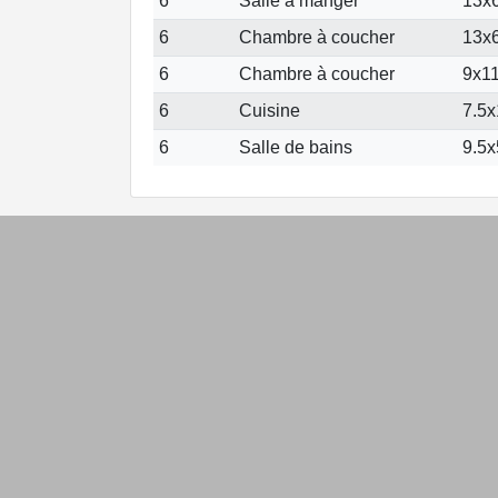
6
Salle à manger
13x6
6
Chambre à coucher
13x6
6
Chambre à coucher
9x11
6
Cuisine
7.5x
6
Salle de bains
9.5x