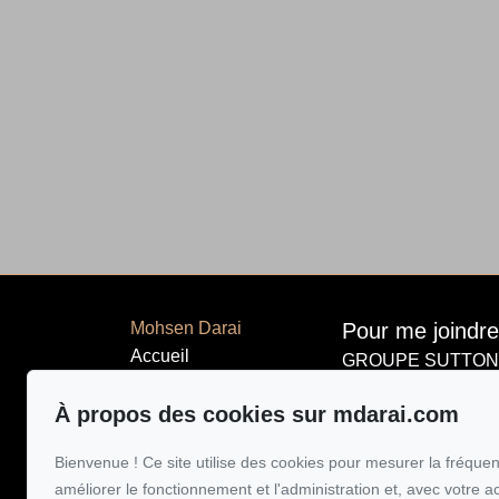
Mohsen Darai
Pour me joindre
Accueil
GROUPE SUTTON-
514 924-744
Propriétés
À propos des cookies sur mdarai.com
À propos
Écrivez-moi un
Vendre
Bienvenue ! Ce site utilise des cookies pour mesurer la fréquent
Acheter
améliorer le fonctionnement et l'administration et, avec votre a