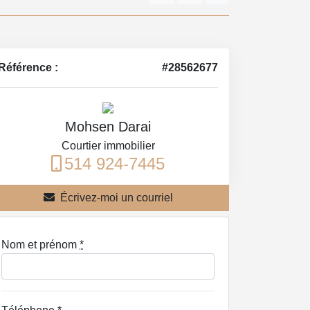
Référence :
#28562677
Mohsen Darai
Courtier immobilier
514 924-7445
Écrivez-moi un courriel
Nom et prénom
*