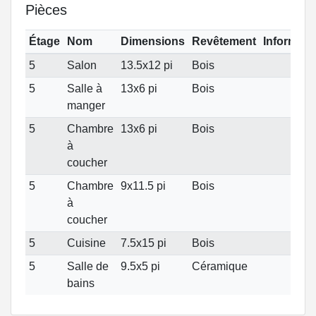
Pièces
Étage
Nom
Dimensions
Revêtement
Informati
5
Salon
13.5x12 pi
Bois
5
Salle à
13x6 pi
Bois
manger
5
Chambre
13x6 pi
Bois
à
coucher
5
Chambre
9x11.5 pi
Bois
à
coucher
5
Cuisine
7.5x15 pi
Bois
5
Salle de
9.5x5 pi
Céramique
bains