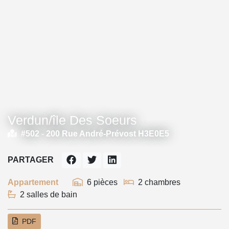
Verdun/île Des Soeurs
#502 -
200 Rue André-Prévost H3E0E5
PARTAGER
Appartement
6 pièces
2 chambres
2 salles de bain
PDF