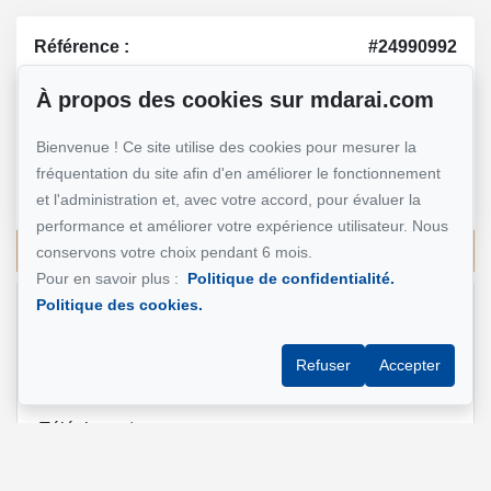
Référence :
#24990992
À propos des cookies sur mdarai.com
Mohsen Darai
Bienvenue ! Ce site utilise des cookies pour mesurer la
Courtier immobilier
fréquentation du site afin d'en améliorer le fonctionnement
514 924-7445
et l'administration et, avec votre accord, pour évaluer la
performance et améliorer votre expérience utilisateur. Nous
Écrivez-moi un courriel
conservons votre choix pendant 6 mois.
Pour en savoir plus :
Politique de confidentialité.
Politique des cookies.
Nom et prénom
*
Refuser
Accepter
Téléphone
*