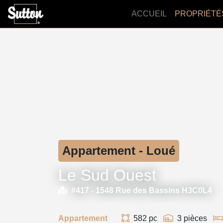
ACCUEIL
PROPRIÉTÉ
Appartement - Loué
Le Sud Ouest
#417 -
1548 Rue des Bassins H3C0L4
Appartement
582 pc
3 pièces