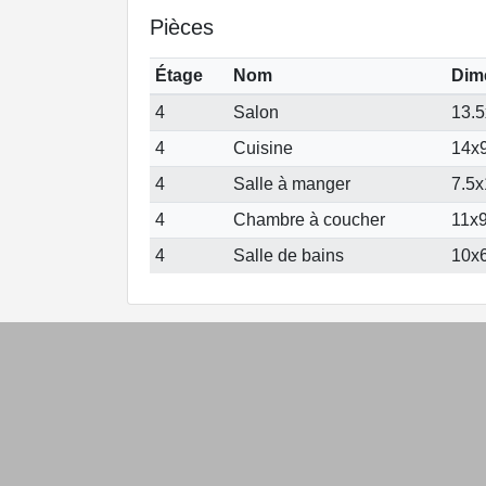
Pièces
Étage
Nom
Dim
4
Salon
13.5
4
Cuisine
14x9
4
Salle à manger
7.5x
4
Chambre à coucher
11x9
4
Salle de bains
10x6