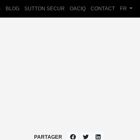
S
BLOG
SUTTON SECUR
OACIQ
CONTACT
FR
PARTAGER