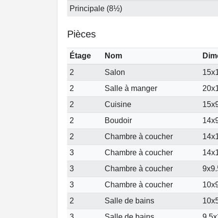
Principale (8½)
Pièces
Étage
Nom
Dim
2
Salon
15x1
2
Salle à manger
20x1
2
Cuisine
15x9
2
Boudoir
14x9
2
Chambre à coucher
14x1
3
Chambre à coucher
14x1
3
Chambre à coucher
9x9.
3
Chambre à coucher
10x9
2
Salle de bains
10x5
3
Salle de bains
9.5x