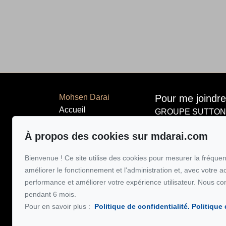
Mohsen Darai
Pour me joindre
Accueil
GROUPE SUTTON-
514 924-744
Propriétés
À propos des cookies sur mdarai.com
À propos
Écrivez-moi un
Vendre
Bienvenue ! Ce site utilise des cookies pour mesurer la fréquent
Acheter
améliorer le fonctionnement et l'administration et, avec votre a
Témoignages
performance et améliorer votre expérience utilisateur. Nous co
pendant 6 mois.
Blog
Pour en savoir plus :
Politique de confidentialité.
Politique
Sutton secur
Oaciq