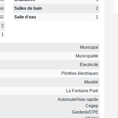
is
Salles de bain
2
62
Salle d'eau
1
2
1
Municipal
Municipalité
Électricité
Plinthes électriques
Meublé
La Fontaine Park
Autoroute/Voie rapide
Cegep
Garderie/CPE