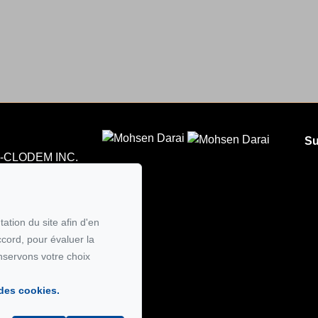
Su
CLODEM INC.
5
 courriel
ation du site afin d'en
ccord, pour évaluer la
nservons votre choix
 des cookies.