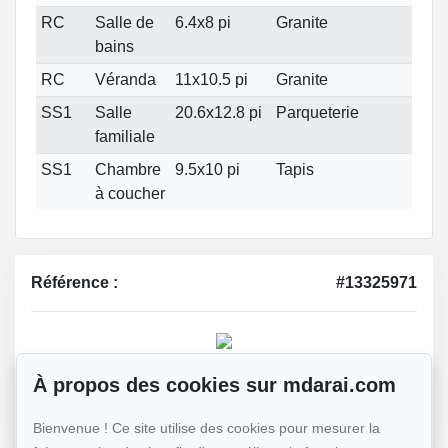
RC
Salle de
6.4x8 pi
Granite
bains
RC
Véranda
11x10.5 pi
Granite
SS1
Salle
20.6x12.8 pi
Parqueterie
familiale
SS1
Chambre
9.5x10 pi
Tapis
à coucher
Référence :
#13325971
Mohsen Darai
À propos des cookies sur mdarai.com
Courtier immobilier
514 924-7445
Bienvenue ! Ce site utilise des cookies pour mesurer la