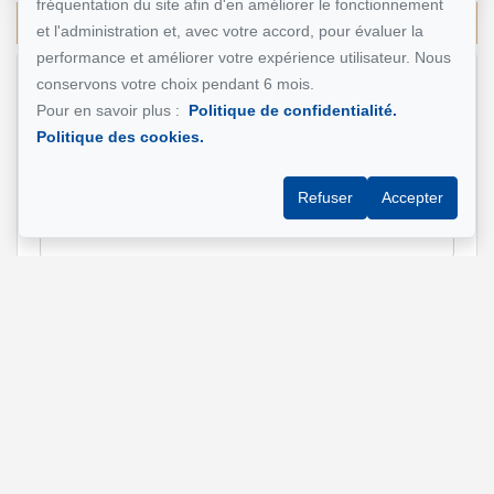
fréquentation du site afin d'en améliorer le fonctionnement
Écrivez-moi un courriel
et l'administration et, avec votre accord, pour évaluer la
performance et améliorer votre expérience utilisateur. Nous
conservons votre choix pendant 6 mois.
Nom et prénom
*
Pour en savoir plus :
Politique de confidentialité.
Politique des cookies.
Refuser
Accepter
Téléphone
*
Adresse e-mail
*
Adresse de la propriété qui vous intéresse?