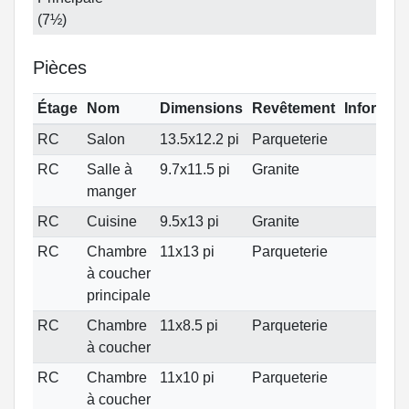
(7½)
Pièces
Étage
Nom
Dimensions
Revêtement
Informat
RC
Salon
13.5x12.2 pi
Parqueterie
RC
Salle à
9.7x11.5 pi
Granite
manger
RC
Cuisine
9.5x13 pi
Granite
RC
Chambre
11x13 pi
Parqueterie
à coucher
principale
RC
Chambre
11x8.5 pi
Parqueterie
à coucher
RC
Chambre
11x10 pi
Parqueterie
à coucher