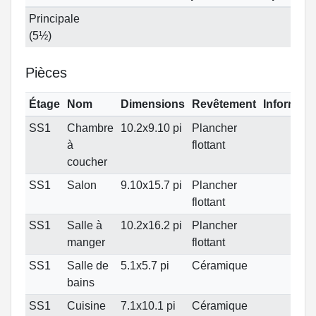
Principale
(5½)
Pièces
Étage
Nom
Dimensions
Revêtement
Informati
SS1
Chambre
10.2x9.10 pi
Plancher
à
flottant
coucher
SS1
Salon
9.10x15.7 pi
Plancher
flottant
SS1
Salle à
10.2x16.2 pi
Plancher
manger
flottant
SS1
Salle de
5.1x5.7 pi
Céramique
bains
SS1
Cuisine
7.1x10.1 pi
Céramique