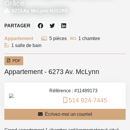
Grâce
6273 Av. McLynn H3X2R5
PARTAGER
Appartement
5 pièces
1 chambre
1 salle de bain
PDF
Appartement - 6273 Av. McLynn
Référence : #11489173
514 924-7445
Écrivez-moi un courriel